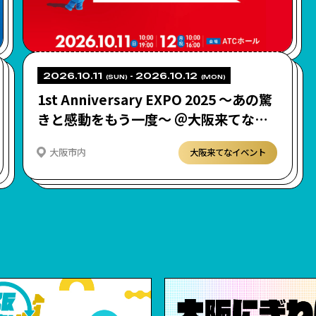
2026.10.11
- 2026.10.12
(SUN)
(MON)
1st Anniversary EXPO 2025 ～あの驚
きと感動をもう一度～ ＠大阪来てな！
“EXPO Reborn!”～未来・食・文化を
大阪市内
大阪来てなイベント
再体験～